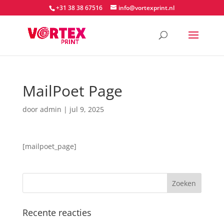
+31 38 38 67516
info@vortexprint.nl
MailPoet Page
door
admin
|
jul 9, 2025
[mailpoet_page]
Recente reacties