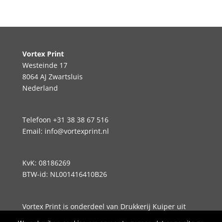
Vortex Print
Westeinde 17
8064 AJ Zwartsluis
Nederland
Telefoon +31 38 38 67 516
Email:
info@vortexprint.nl
KvK: 08186269
BTW-id: NL001416410B26
Vortex Print is onderdeel van Drukkerij Kuiper uit
Zwartsluis. Sinds 1865 sterk in print.